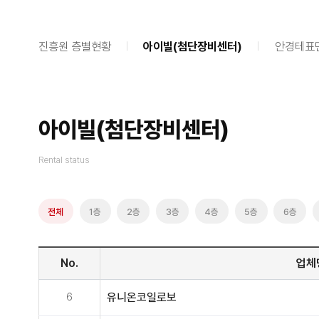
진흥원 층별현황
아이빌(첨단장비센터)
안경테표
아이빌(첨단장비센터)
Rental status
전체
1층
2층
3층
4층
5층
6층
No.
업체
6
유니온코일로보