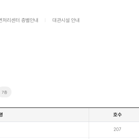
면처리센터 층별안내
대관시설 안내
7층
명
호수
207