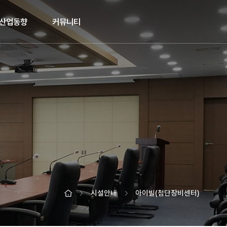
산업동향
커뮤니티
시설안내
아이빌(첨단장비센터)