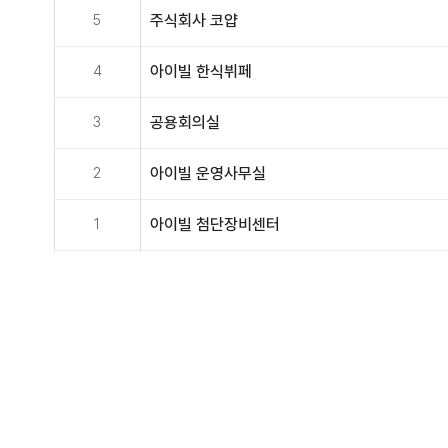
5
주식회사 코얍
4
아이빌 한식뷔페
3
공용회의실
2
아이빌 운영사무실
1
아이빌 첨단장비센터