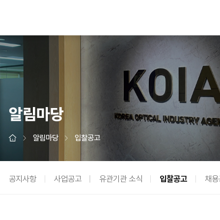
알림마당
알림마당
입찰공고
공지사항
사업공고
유관기관 소식
입찰공고
채용