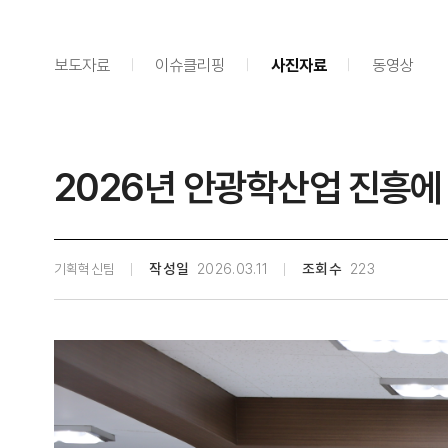
보도자료
이슈클리핑
사진자료
동영상
2026년 안광학산업 진흥에
기획혁신팀
작성일
2026.03.11
조회수
223