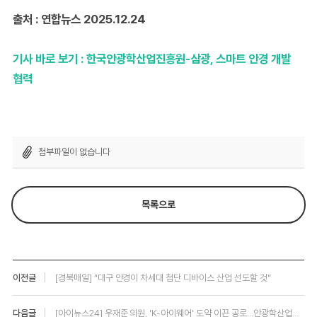
출처 : 연합뉴스 2025.12.24
기사 바로 보기 :
한국안광학산업진흥원-삼광, 스마트 안경 개발
협력
첨부파일이 없습니다
목록으로
이전글
[경북매일] “대구 안경이 차세대 첨단 디바이스 산업 선도할 것”
다음글
[아이뉴스24] 우재준 의원, 'K-아이웨어' 도약 이끈 공로...안광학산업진흥원 감사패