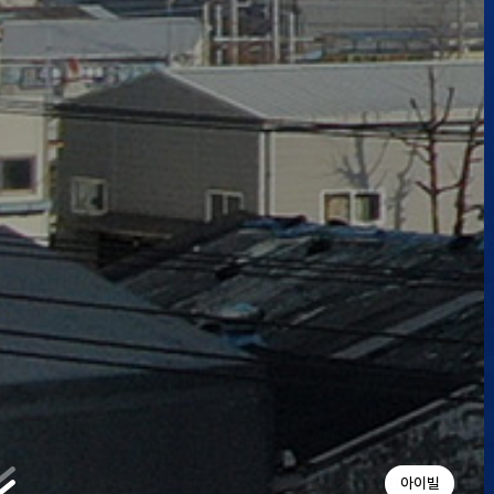
한국안광학산업진흥원
안경테표면처리센터
아이빌