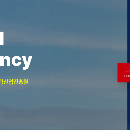
l
ency
ope
학산업진흥원