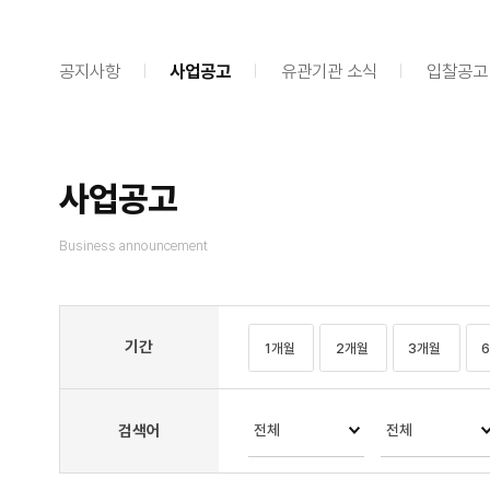
공지사항
사업공고
유관기관 소식
입찰공고
사업공고
Business announcement
기간
1개월
2개월
3개월
검색어