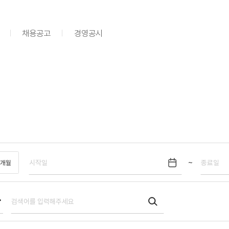
채용공고
경영공시
~
6개월