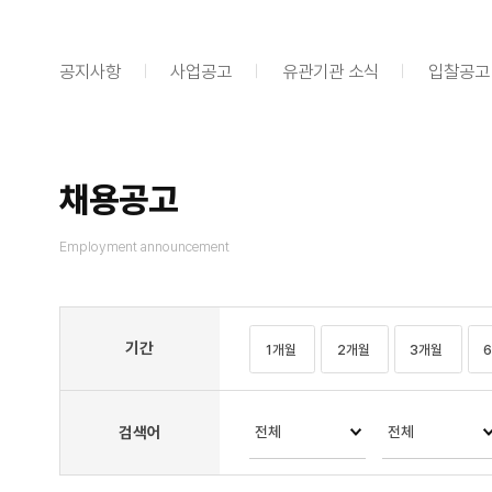
공지사항
사업공고
유관기관 소식
입찰공고
채용공고
Employment announcement
기간
1개월
2개월
3개월
검색어