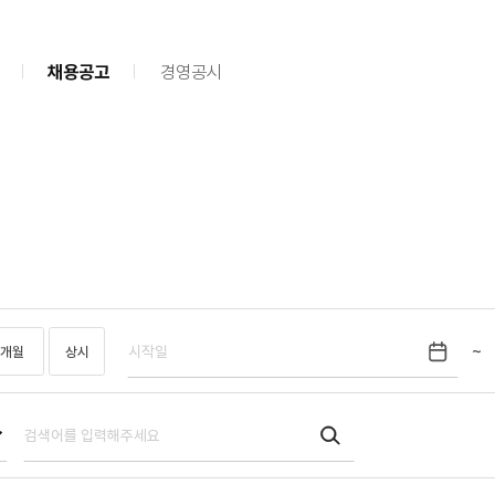
채용공고
경영공시
~
6개월
상시