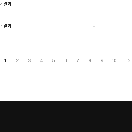
사 결과
-
사 결과
-
1
2
3
4
5
6
7
8
9
10