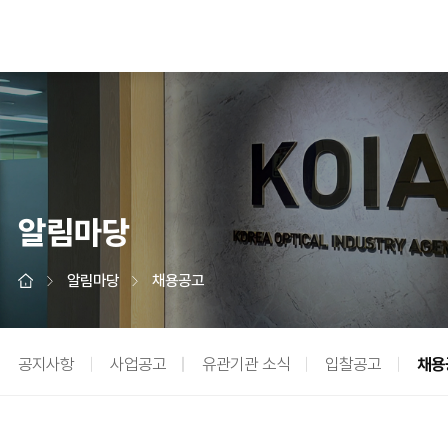
알림마당
알림마당
채용공고
공지사항
사업공고
유관기관 소식
입찰공고
채용