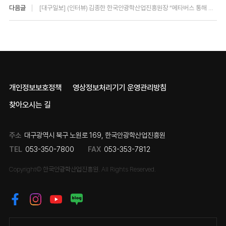
다음글
[대구일보] (인터뷰) 김종한 한국안광학산업진흥원장 “메타버스 통해 첨단융복합 안광학산업으로 도약”
개인정보보호정책
영상정보처리기기 운영관리방침
찾아오시는 길
주소
대구광역시 북구 노원로 169, 한국안광학산업진흥원
TEL
053-350-7800
FAX
053-353-7812
Copyright© 한국안광학산업진흥원. All Rights Reserved.